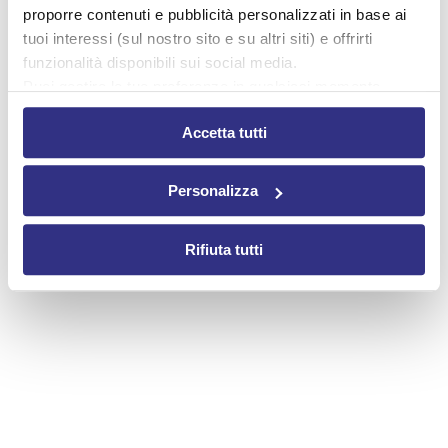
proporre contenuti e pubblicità personalizzati in base ai
tuoi interessi (sul nostro sito e su altri siti) e offrirti
funzionalità disponibili sui social media.
Puoi gestire le tue preferenze in qualsiasi momento
cliccando su Impostazioni dei cookie. Ulteriori
Accetta tutti
informazioni sono disponibili nella
Cookie Policy
e nella
Privacy Policy
.
Cliccando su “Accetta tutti” acconsenti all’utilizzo di tutti i
Personalizza
cookie.
Rifiuta tutti