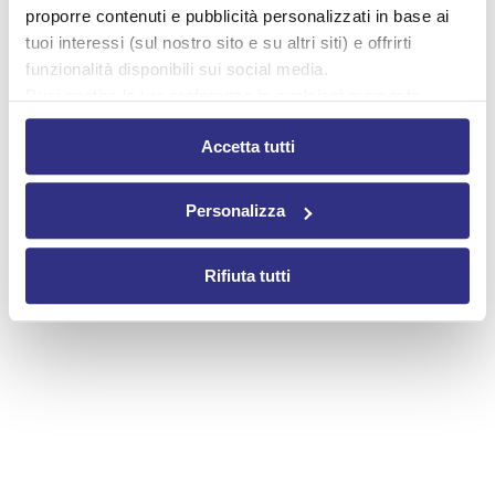
proporre contenuti e pubblicità personalizzati in base ai
tuoi interessi (sul nostro sito e su altri siti) e offrirti
funzionalità disponibili sui social media.
Puoi gestire le tue preferenze in qualsiasi momento
cliccando su Impostazioni dei cookie. Ulteriori
Accetta tutti
informazioni sono disponibili nella
Cookie Policy
e nella
Privacy Policy
.
Cliccando su “Accetta tutti” acconsenti all’utilizzo di tutti i
Personalizza
cookie.
Rifiuta tutti