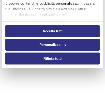
proporre contenuti e pubblicità personalizzati in base ai
tuoi interessi (sul nostro sito e su altri siti) e offrirti
funzionalità disponibili sui social media.
Puoi gestire le tue preferenze in qualsiasi momento
cliccando su Impostazioni dei cookie. Ulteriori
Accetta tutti
informazioni sono disponibili nella
Cookie Policy
e nella
Privacy Policy
.
Cliccando su “Accetta tutti” acconsenti all’utilizzo di tutti i
Personalizza
cookie.
Rifiuta tutti