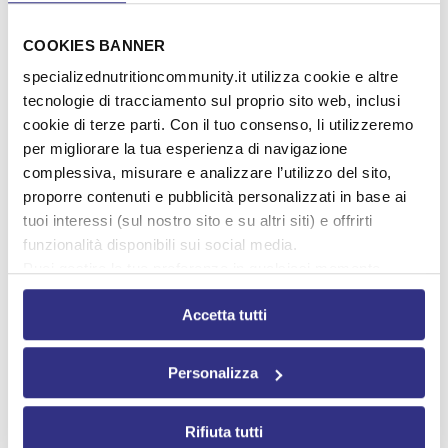
DALLA LETTERATURA
COOKIES BANNER
specializednutritioncommunity.it utilizza cookie e altre
tecnologie di tracciamento sul proprio sito web, inclusi
cookie di terze parti. Con il tuo consenso, li utilizzeremo
per migliorare la tua esperienza di navigazione
complessiva, misurare e analizzare l’utilizzo del sito,
KDT per l'epilessia durante la gravidanza e
proporre contenuti e pubblicità personalizzati in base ai
l'allattamento
tuoi interessi (sul nostro sito e su altri siti) e offrirti
funzionalità disponibili sui social media.
Leggi tutto
Puoi gestire le tue preferenze in qualsiasi momento
DALLA LETTERATURA
cliccando su Impostazioni dei cookie. Ulteriori
Accetta tutti
informazioni sono disponibili nella
Cookie Policy
e nella
Privacy Policy
.
Cliccando su “Accetta tutti” acconsenti all’utilizzo di tutti i
Personalizza
cookie.
Rifiuta tutti